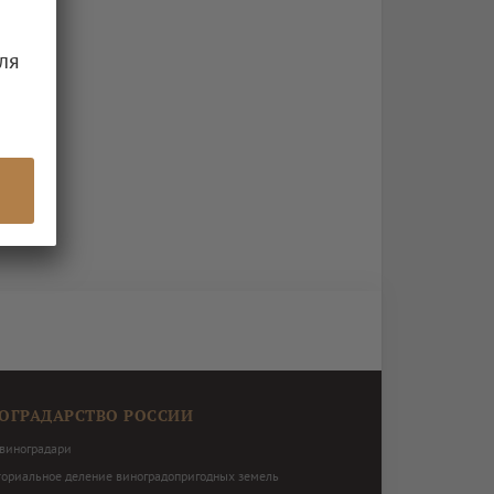
ля
ОГРАДАРСТВО РОССИИ
виноградари
ториальное деление виноградопригодных земель