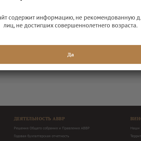
кий форум в Москве
айт содержит информацию, не рекомендованную д
лиц, не достигших совершеннолетнего возраста.
Да
Календарь мероприятий
Мероприятия под эгидой АВВР
ДЕЯТЕЛЬНОСТЬ АВВР
ВИН
Решения Общего собрания и Правления АВВР
Наши 
Годовая бухгалтерская отчетность
Терри