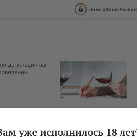
Знак «Вино России
ой дегустации вы
роведении
Вам уже исполнилось 18 лет