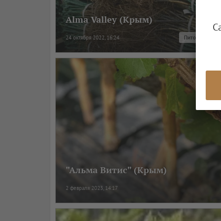
Alma Valley (Крым)
С
24 октября 2022, 16:24
Питомниковод
"Альма Витис" (Крым)
2 февраля 2023, 14:17