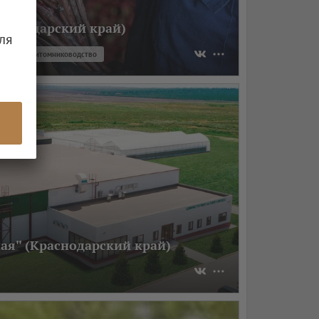
раснодарский край)
ля
Питомниководство
ая" (Краснодарский край)