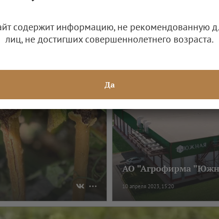
"Фанагория-Агро" (К
айт содержит информацию, не рекомендованную д
лиц, не достигших совершеннолетнего возраста.
ство
14 октября 2022, 16:47
Да
АО "Агрофирма "Южн
10 апреля 2023, 15:20