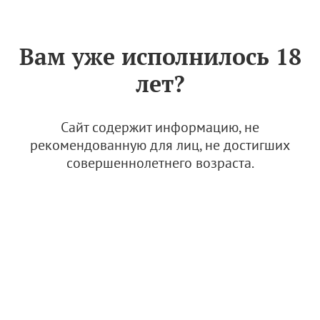
Знак «Вино России»
РУС
Вам уже исполнилось 18
Сельскохозяйственное
лет?
предприятие "Раевское"
3 февраля 2025
Сайт содержит информацию, не
рекомендованную для лиц, не достигших
совершеннолетнего возраста.
© Фото: Сельскохозяйственное предприятие "Раевское"