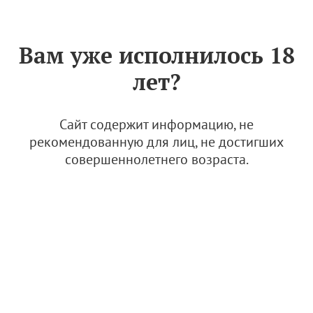
Знак «Вино России»
РУС
Вам уже исполнилось 18
ООО "Винодельня
лет?
Ведерниковъ"
25 апреля 2022
Сайт содержит информацию, не
рекомендованную для лиц, не достигших
совершеннолетнего возраста.
© Фото: открытые источники