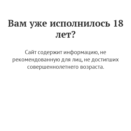
Знак «Вино России»
РУС
Вам уже исполнилось 18
Два Сердца (КФХ "Грин
лет?
Лэнд Плюс")
16 мая 2024
Сайт содержит информацию, не
рекомендованную для лиц, не достигших
совершеннолетнего возраста.
© Изображение: Винодельня "Два сердца"