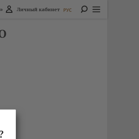
»
Личный кабинет
РУС
ОО
?