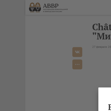
Chât
"Ми
27 февраля 2