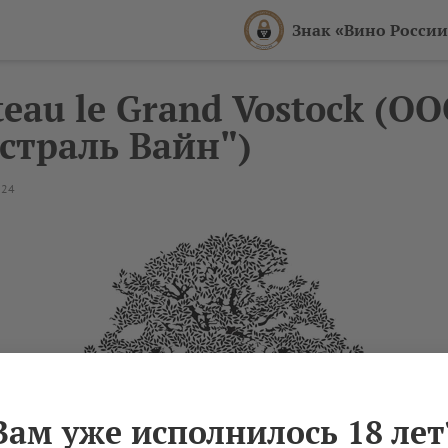
Знак «Вино России
eau le Grand Vostock (О
страль Вайн")
024
Вам уже исполнилось 18 лет