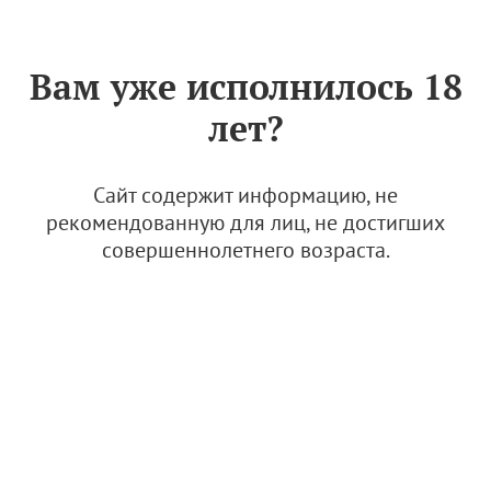
Знак «Вино России»
РУС
Вам уже исполнилось 18
Le K2 (КФХ "К2")
лет?
17 августа 2023
Сайт содержит информацию, не
рекомендованную для лиц, не достигших
совершеннолетнего возраста.
© Изображение: Le K2
Проект Le K2 стал для его основательницы – Киры