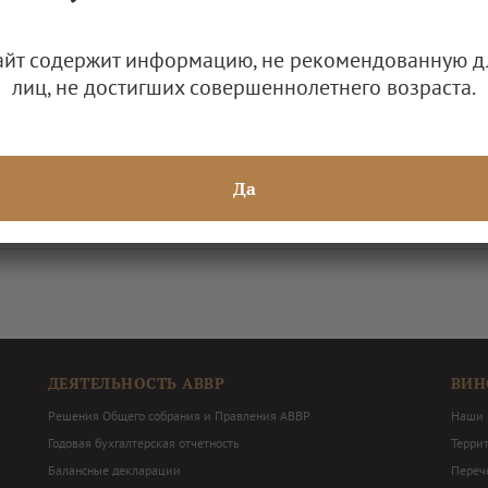
айт содержит информацию, не рекомендованную д
лиц, не достигших совершеннолетнего возраста.
Да
ДЕЯТЕЛЬНОСТЬ АВВР
ВИН
Решения Общего собрания и Правления АВВР
Наши 
Годовая бухгалтерская отчетность
Терри
Балансные декларации
Перече