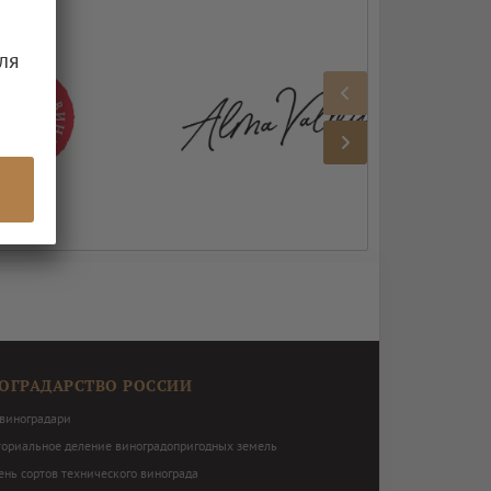
ля
ОГРАДАРСТВО РОССИИ
виноградари
ториальное деление виноградопригодных земель
нь сортов технического винограда