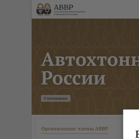
Автохтонн
России
0 материалов
Организации-члены АВВР