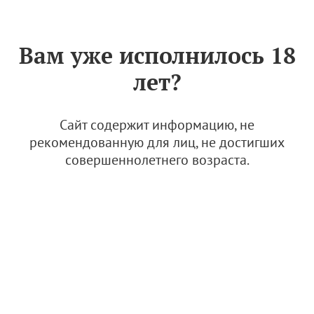
Знак «Вино России»
РУС
Вам уже исполнилось 18
лет?
Знак "Вино России"
3 материала
Сайт содержит информацию, не
рекомендованную для лиц, не достигших
Процедура получения ФСМ со знаком "Вино России"
совершеннолетнего возраста.
20 октября 2025, 08:22
Знак "Вино России"
Знаку "Вино России" – 3 года!
7 июня 2025, 10:30