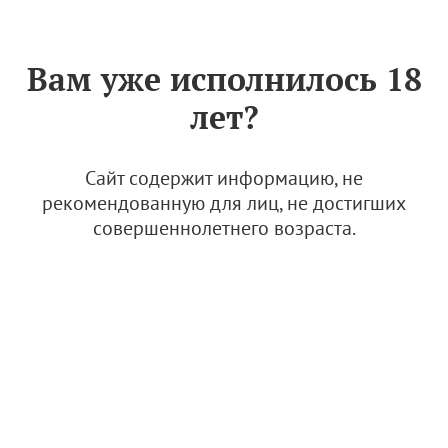
Знак «Вино России»
РУС
Вам уже исполнилось 18
MONS ALBUS (ООО
лет?
"АВИАКРЫМ")
20 января 2026
Сайт содержит информацию, не
рекомендованную для лиц, не достигших
совершеннолетнего возраста.
© Фото: Mons Albus