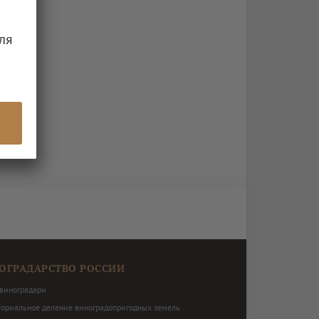
ля
ОГРАДАРСТВО РОССИИ
виноградари
ториальное деление виноградопригодных земель