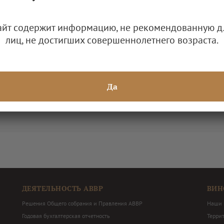
айт содержит информацию, не рекомендованную д
лиц, не достигших совершеннолетнего возраста.
Да
ДЕЯТЕЛЬНОСТЬ АВВР
ВИН
Решения Общего собрания и Правления АВВР
Наши 
Годовая бухгалтерская отчетность
Терри