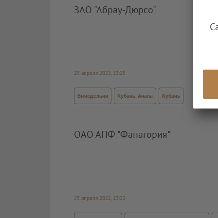
ЗАО "Абрау-Дюрсо"
С
25 апреля 2022, 13:25
Винодельня
Кубань. Анапа
Кубань
ОАО АПФ "Фанагория"
25 апреля 2022, 13:22