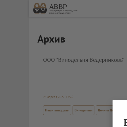
Архив
ООО "Винодельня Ведерниковъ"
25 апреля 2022, 13:26
Наши виноделы
Винодельня
Долина Дона