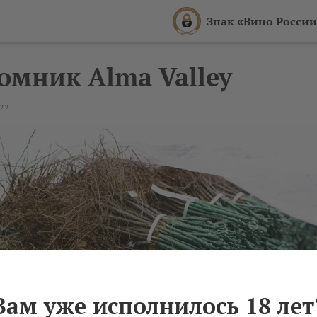
Знак «Вино России
омник Alma Valley
022
Вам уже исполнилось 18 лет