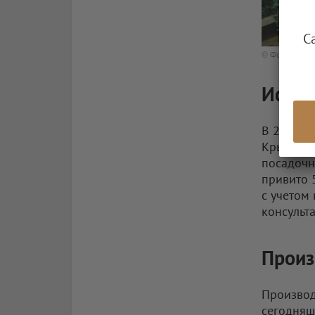
С
© Фото: Alma 
Истор
В 2018 г
Крыму со
посадочн
привито 
с учетом
консульт
Произ
Производ
сегодняш