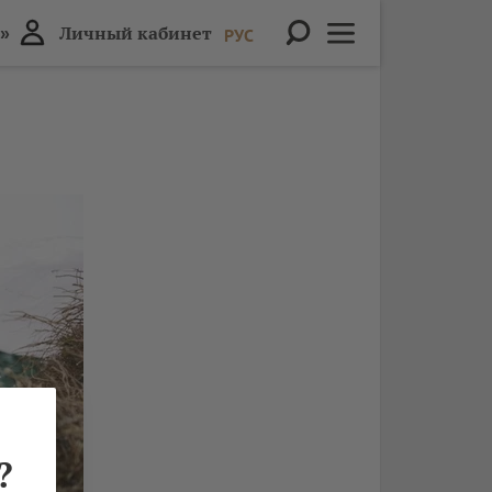
»
Личный кабинет
РУС
?