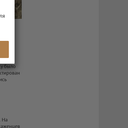
ля
рвый в
ду было
ктирован
ись
. На
саженцев