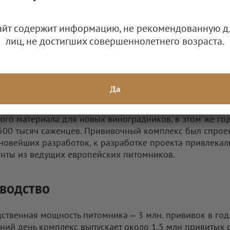
айт содержит информацию, не рекомендованную д
лиц, не достигших совершеннолетнего возраста.
Valley
ия
Да
оду на территории винодельни Alma Valley запустили пе
временный прививочный комплекс по производству
ого материала для новых виноградников, в этом же го
500 тысяч саженцев. Прививочный комплекс был спрое
 новейших разработок, к разработке проекта привлекал
анты из ведущих европейских питомников.
водство
ственная мощность питомника – 3 млн. прививок в год
ний день комплекс выпускает около 1,5 млн привитых 