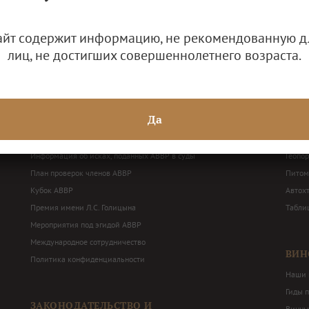
айт содержит информацию, не рекомендованную д
лиц, не достигших совершеннолетнего возраста.
ДЕЯТЕЛЬНОСТЬ АВВР
ВИН
Решения Общего собрания и Правления АВВР
Наши 
Да
Годовая бухгалтерская отчетность
Терри
Балансные декларации
Перече
Информация об исках, поданных АВВР в суды
Геопо
План проверок членов АВВР
Питом
Кубок АВВР
Автох
Премия имени Л.С. Голицына
Табли
Мероприятия под эгидой АВВР
Международное сотрудничество
ВИН
Политика конфиденциальности
Наши 
Гиды 
ЗАКОНОДАТЕЛЬСТВО И
Винны