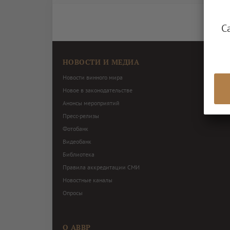
С
НОВОСТИ И МЕДИА
Новости винного мира
Новое в законодательстве
Анонсы мероприятий
Пресс-релизы
Фотобанк
Видеобанк
Библиотека
Правила аккредитации СМИ
Новостные каналы
Опросы
О АВВР