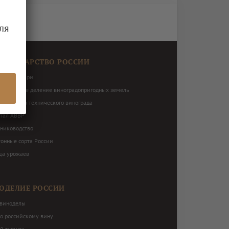
ля
ОГРАДАРСТВО РОССИИ
виноградари
ториальное деление виноградопригодных земель
нь сортов технического винограда
ртал АВВР
ниководство
тонные сорта России
ца урожаев
ОДЕЛИЕ РОССИИ
виноделы
по российскому вину
й туризм