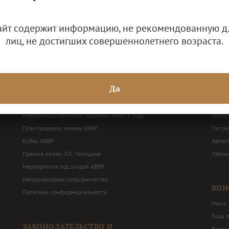
айт содержит информацию, не рекомендованную д
лиц, не достигших совершеннолетнего возраста.
ДЕЯТЕЛЬНОСТЬ АВВР
ВИН
Решения Общего собрания и Правления АВВР
Наши 
Да
Годовая бухгалтерская отчетность
Терри
Балансные декларации
Перече
Информация об исках, поданных АВВР в суды
Геопо
План проверок членов АВВР
Питом
Кубок АВВР
Автох
Премия имени Л.С. Голицына
Табли
Мероприятия под эгидой АВВР
Международное сотрудничество
ВИН
Политика конфиденциальности
Наши 
Гиды 
ЗАКОНОДАТЕЛЬСТВО И
Винны