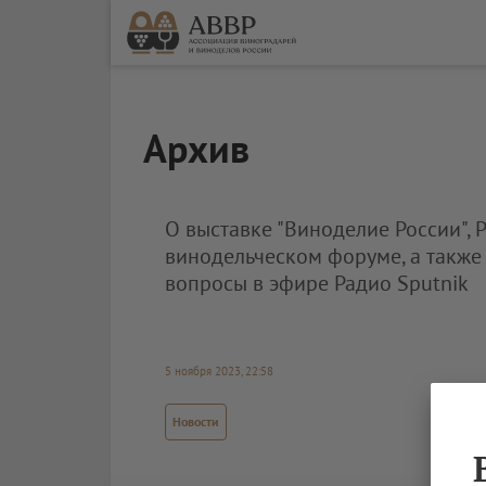
Архив
О выставке "Виноделие России", 
винодельческом форуме, а также
вопросы в эфире Радио Sputnik
5 ноября 2023, 22:58
Новости