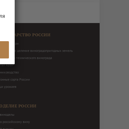
ля
ОГРАДАРСТВО РОССИИ
виноградари
ториальное деление виноградопригодных земель
нь сортов технического винограда
ртал АВВР
ниководство
тонные сорта России
ца урожаев
ОДЕЛИЕ РОССИИ
виноделы
по российскому вину
й туризм