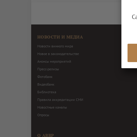
С
НОВОСТИ И МЕДИА
Новости винного мира
Новое в законодательстве
Анонсы мероприятий
Пресс-релизы
Фотобанк
Видеобанк
Библиотека
Правила аккредитации СМИ
Новостные каналы
Опросы
О АВВР