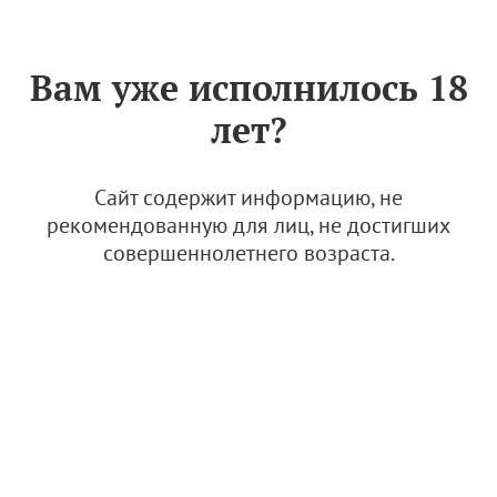
Знак «Вино России»
РУС
Вам уже исполнилось 18
Архив
лет?
Акцизные ставки на вино повысятся с 1 мая
2024 года
Сайт содержит информацию, не
рекомендованную для лиц, не достигших
29 ноября 2023, 17:49
совершеннолетнего возраста.
Новости
АВВР — 2 года! Полет нормальный
29 ноября 2023, 10:32
Новости