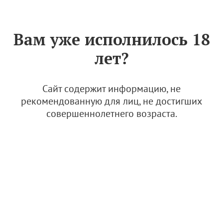
Знак «Вино России»
РУС
Вам уже исполнилось 18
Архив
лет?
Сертификат качества № 085 (ООО "ШАТО АНДРЕ")
22 июля 2024, 12:40
Сайт содержит информацию, не
Сертификаты качества
рекомендованную для лиц, не достигших
совершеннолетнего возраста.
"Ассоциация "Федеральная саморегулируемая организация виноградарей и
виноделов России" (АВВР)
119021
Россия, г. Москва
Зубовский бульвар д. 4, стр.1, эт. 5, пом. 145А, 145Б, 146, 147
Адрес для почтового отправления:
119021, г. Москва, а/я 59
или
119021, Россия, г. Москва, Зубовский бульвар д. 4, стр.1, ком. 514
Тел.:
8 495 147-04-71
E-mail:
info@rvwa.ru"
АВВР