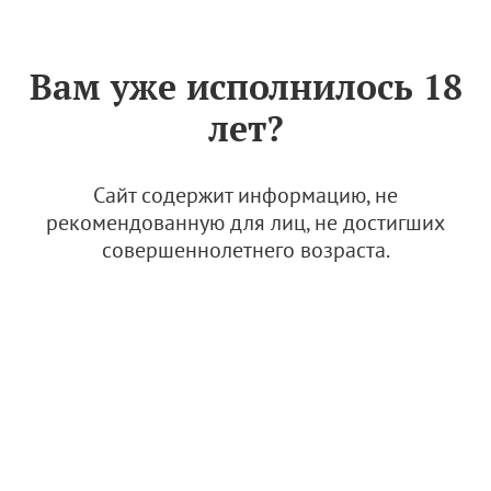
Знак «Вино России»
РУС
Вам уже исполнилось 18
Архив
лет?
Cabernet Фанагория
Сайт содержит информацию, не
рекомендованную для лиц, не достигших
15 августа 2024, 12:17
совершеннолетнего возраста.
Рестораны с российской винной картой
Еще
1
Краснодар. Анапа. Тамань
Винная ярмарка проходит в Калуге
15 августа 2024, 00:00
Анонсы мероприятий