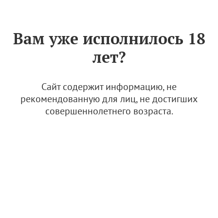
Знак «Вино России»
РУС
Вам уже исполнилось 18
Архив
лет?
Lucky Winery
Сайт содержит информацию, не
рекомендованную для лиц, не достигших
19 августа 2024, 11:33
совершеннолетнего возраста.
Винный туризм
Гостевой дом Волошиных "Тепсень" (Сock t’est
belle)
19 августа 2024, 11:32
Винный туризм