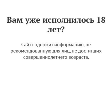
Знак «Вино России»
РУС
Вам уже исполнилось 18
Архив
лет?
Вино на высоте: Часть 3. Авиакомпании
Сайт содержит информацию, не
рекомендованную для лиц, не достигших
21 января 2025, 13:20
совершеннолетнего возраста.
Статьи о вине
Юбилейное Ателье вина "Абрау-Дюрсо"
открылось в Приморском крае
21 января 2025, 09:36
Новости