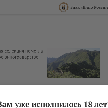
Знак «Вино России
ая селекция помогла
ое виноградарство
Вам уже исполнилось 18 лет