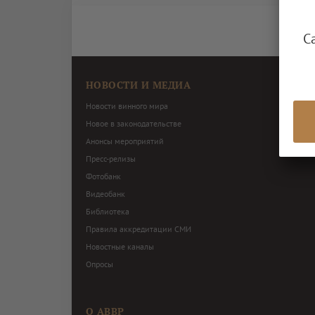
С
НОВОСТИ И МЕДИА
Новости винного мира
Новое в законодательстве
Анонсы мероприятий
Пресс-релизы
Фотобанк
Видеобанк
Библиотека
Правила аккредитации СМИ
Новостные каналы
Опросы
О АВВР