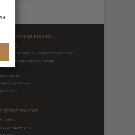
ля
ОГРАДАРСТВО РОССИИ
виноградари
ториальное деление виноградопригодных земель
нь сортов технического винограда
ртал АВВР
ниководство
тонные сорта России
ца урожаев
ОДЕЛИЕ РОССИИ
виноделы
по российскому вину
й туризм