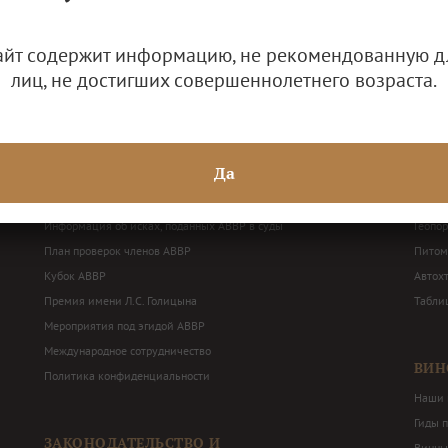
айт содержит информацию, не рекомендованную д
лиц, не достигших совершеннолетнего возраста.
ДЕЯТЕЛЬНОСТЬ АВВР
ВИН
Решения Общего собрания и Правления АВВР
Наши 
Да
Годовая бухгалтерская отчетность
Терри
Балансные декларации
Перече
Информация об исках, поданных АВВР в суды
Геопо
План проверок членов АВВР
Питом
Кубок АВВР
Автох
Премия имени Л.С. Голицына
Табли
Мероприятия под эгидой АВВР
Международное сотрудничество
ВИН
Политика конфиденциальности
Наши 
Гиды 
ЗАКОНОДАТЕЛЬСТВО И
Винны