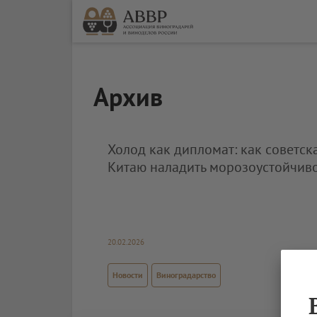
Архив
Холод как дипломат: как советск
Китаю наладить морозоустойчив
20.02.2026
Новости
Виноградарство