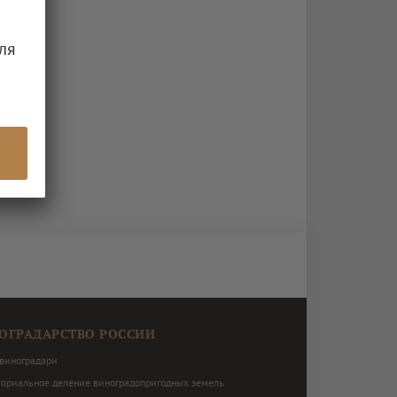
ля
ОГРАДАРСТВО РОССИИ
виноградари
ториальное деление виноградопригодных земель