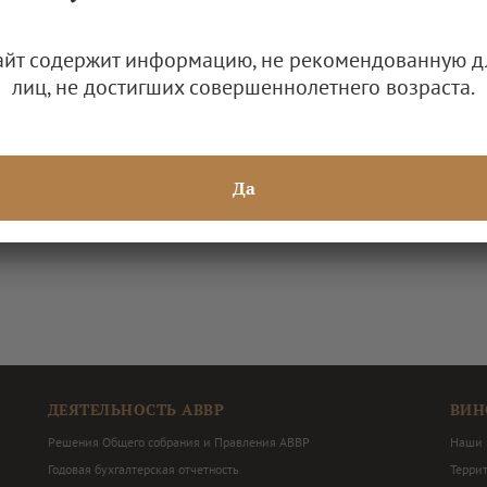
встреч "Терруар
айт содержит информацию, не рекомендованную д
лиц, не достигших совершеннолетнего возраста.
Да
ДЕЯТЕЛЬНОСТЬ АВВР
ВИН
Решения Общего собрания и Правления АВВР
Наши 
Годовая бухгалтерская отчетность
Терри