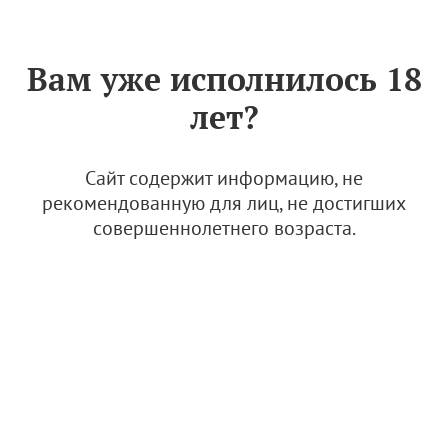
Знак «Вино России»
РУС
Вам уже исполнилось 18
Архив
лет?
Конкурс "Винная карта России" состоится в
Абрау-Дюрсо 11-14 мая
Сайт содержит информацию, не
рекомендованную для лиц, не достигших
11.05.2026
совершеннолетнего возраста.
Новости
"Ассоциация "Федеральная саморегулируемая организация виноградарей и
виноделов России" (АВВР)
119021
Россия, г. Москва
Зубовский бульвар д. 4, стр.1, эт. 5, пом. 145А, 145Б, 146, 147
Адрес для почтового отправления:
119021, г. Москва, а/я 59
или
119021, Россия, г. Москва, Зубовский бульвар д. 4, стр.1, ком. 514