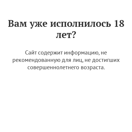
Знак «Вино России»
РУС
Вам уже исполнилось 18
Архив
лет?
Поздравляем с юбилеем заслуженного деятеля
науки Кубани Татьяну Гугучкину!
Сайт содержит информацию, не
рекомендованную для лиц, не достигших
15.05.2026
совершеннолетнего возраста.
Новости и медиа
"Ассоциация "Федеральная саморегулируемая организация виноградарей и
виноделов России" (АВВР)
119021
Россия, г. Москва
Зубовский бульвар д. 4, стр.1, эт. 5, пом. 145А, 145Б, 146, 147
Адрес для почтового отправления:
119021, г. Москва, а/я 59
или
119021, Россия, г. Москва, Зубовский бульвар д. 4, стр.1, ком. 514