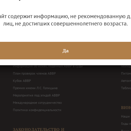
айт содержит информацию, не рекомендованную д
лиц, не достигших совершеннолетнего возраста.
ДЕЯТЕЛЬНОСТЬ АВВР
ВИН
Решения Общего собрания и Правления АВВР
Наши 
Да
Годовая бухгалтерская отчетность
Терри
Балансные декларации
Перече
Информация об исках, поданных АВВР в суды
Геопо
План проверок членов АВВР
Питом
Кубок АВВР
Автох
Премия имени Л.С. Голицына
Табли
Мероприятия под эгидой АВВР
Международное сотрудничество
ВИН
Политика конфиденциальности
Наши 
Гиды 
ЗАКОНОДАТЕЛЬСТВО И
Винны