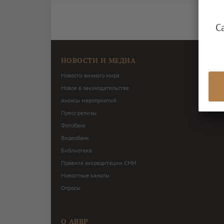
С
НОВОСТИ И МЕДИА
Новости винного мира
Новое в законодательстве
Анонсы мероприятий
Пресс-релизы
Фотобанк
Видеобанк
Библиотека
Правила аккредитации СМИ
Новостные каналы
Опросы
О АВВР