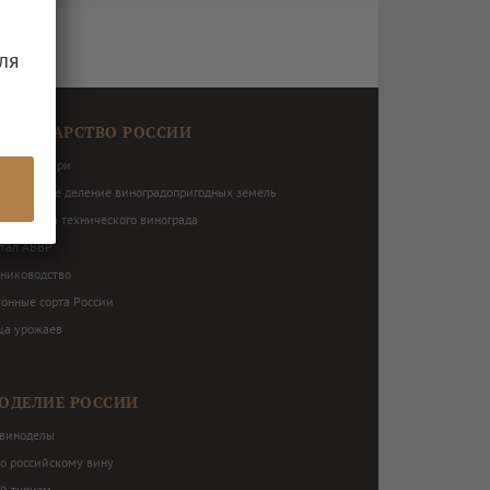
ля
ОГРАДАРСТВО РОССИИ
виноградари
ториальное деление виноградопригодных земель
нь сортов технического винограда
ртал АВВР
ниководство
тонные сорта России
ца урожаев
ОДЕЛИЕ РОССИИ
виноделы
по российскому вину
й туризм