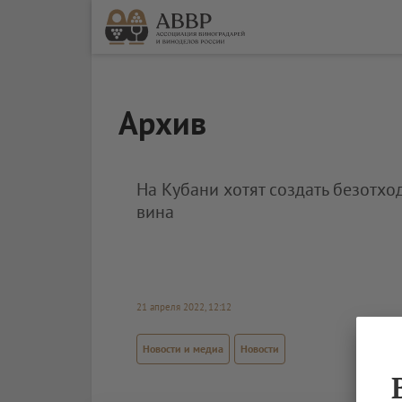
Архив
На Кубани хотят создать безотх
вина
21 апреля 2022, 12:12
Новости и медиа
Новости