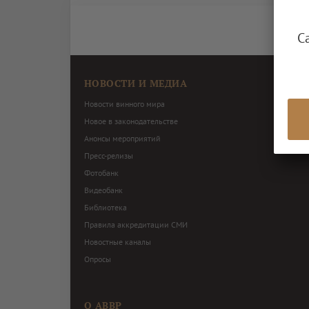
С
НОВОСТИ И МЕДИА
Новости винного мира
Новое в законодательстве
Анонсы мероприятий
Пресс-релизы
Фотобанк
Видеобанк
Библиотека
Правила аккредитации СМИ
Новостные каналы
Опросы
О АВВР