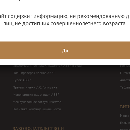
айт содержит информацию, не рекомендованную д
лиц, не достигших совершеннолетнего возраста.
ДЕЯТЕЛЬНОСТЬ АВВР
ВИН
Решения Общего собрания и Правления АВВР
Наши 
Да
Годовая бухгалтерская отчетность
Терри
Балансные декларации
Перече
Информация об исках, поданных АВВР в суды
Геопо
План проверок членов АВВР
Питом
Кубок АВВР
Автох
Премия имени Л.С. Голицына
Табли
Мероприятия под эгидой АВВР
Международное сотрудничество
ВИН
Политика конфиденциальности
Наши 
Гиды 
ЗАКОНОДАТЕЛЬСТВО И
Винны