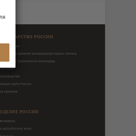
ля
ОГРАДАРСТВО РОССИИ
виноградари
ториальное деление виноградопригодных земель
нь сортов технического винограда
ртал АВВР
ниководство
тонные сорта России
ца урожаев
ОДЕЛИЕ РОССИИ
виноделы
по российскому вину
й туризм