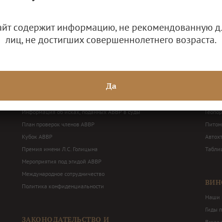
айт содержит информацию, не рекомендованную д
лиц, не достигших совершеннолетнего возраста.
ДЕЯТЕЛЬНОСТЬ АВВР
ВИН
Решения Общего собрания и Правления АВВР
Наши 
Да
Годовая бухгалтерская отчетность
Терри
Балансные декларации
Перече
Информация об исках, поданных АВВР в суды
Геопо
План проверок членов АВВР
Питом
Кубок АВВР
Автох
Премия имени Л.С. Голицына
Табли
Мероприятия под эгидой АВВР
Международное сотрудничество
ВИН
Политика конфиденциальности
Наши 
Гиды 
ЗАКОНОДАТЕЛЬСТВО И
Винны