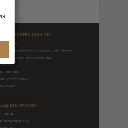
ля
ОГРАДАРСТВО РОССИИ
виноградари
ториальное деление виноградопригодных земель
нь сортов технического винограда
ртал АВВР
ниководство
тонные сорта России
ца урожаев
ОДЕЛИЕ РОССИИ
виноделы
по российскому вину
й туризм