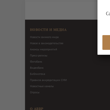
С
НОВОСТИ И МЕДИА
Новости винного мира
Новое в законодательстве
Анонсы мероприятий
Пресс-релизы
Фотобанк
Видеобанк
Библиотека
Правила аккредитации СМИ
Новостные каналы
Опросы
О АВВР