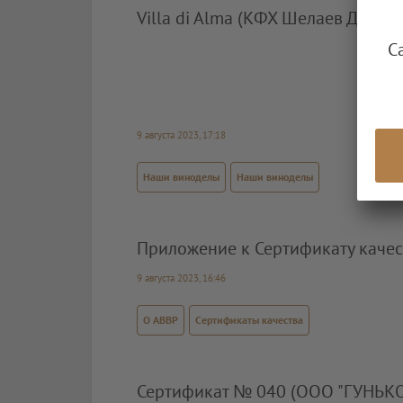
Villa di Alma (КФХ Шелаев Дмит
С
9 августа 2023, 17:18
Наши виноделы
Наши виноделы
Приложение к Сертификату каче
9 августа 2023, 16:46
О АВВР
Сертификаты качества
Сертификат № 040 (ООО "ГУНЬК