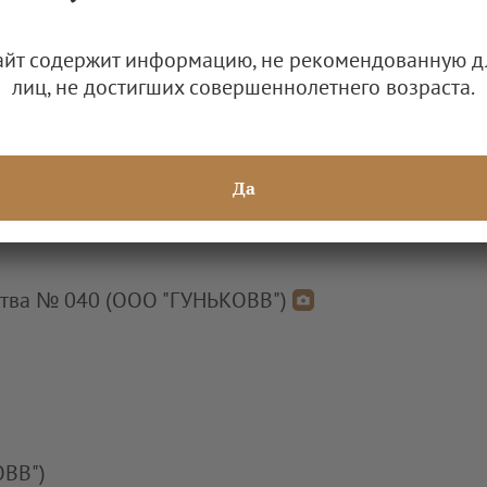
рий Владимирович)
айт содержит информацию, не рекомендованную д
лиц, не достигших совершеннолетнего возраста.
Да
ства № 040 (ООО "ГУНЬКОВВ")
ОВВ")