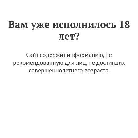
Знак «Вино России»
РУС
Вам уже исполнилось 18
Архив
лет?
Новинки-2024: рифмы, шишки и пьемонтские
автохтоны
Сайт содержит информацию, не
рекомендованную для лиц, не достигших
4 апреля 2024, 16:50
совершеннолетнего возраста.
Новинки
Винные обзоры
Апрель начинается с вина: в WINEPARK
стартовали Дни российского виноделия
4 апреля 2024, 16:00
Новости