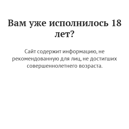
Знак «Вино России»
РУС
Вам уже исполнилось 18
Архив
лет?
Регламент ежегодного конкурса российских вин "Кубок АВВР"
24 июня 2024, 20:01
Сайт содержит информацию, не
Кубок АВВР
рекомендованную для лиц, не достигших
совершеннолетнего возраста.
Антикоррупционная политика АВВР
24 июня 2024, 19:55
Стандарты и правила АВВР
Дополнительный стандарт качества продукции виноградарства
и виноделия виноградо-винодельческой зоны "Кубань". Вина
24 июня 2024, 19:30