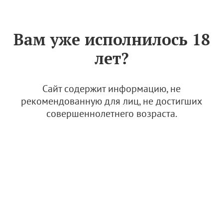
Знак «Вино России»
РУС
Вам уже исполнилось 18
Архив
лет?
Извещение о проведении закупки в форме запроса
предложений на выполнение работ по разработке,
модернизации ПО "Портал АВВР" и его инсталляции
Сайт содержит информацию, не
12 мая 2025, 17:42
рекомендованную для лиц, не достигших
совершеннолетнего возраста.
Конкурс
Агрофирма "Южная" и СевГУ договорились о
целевой подготовке кадров
12 мая 2025, 16:44
Новости и медиа
Новости
Новости науки