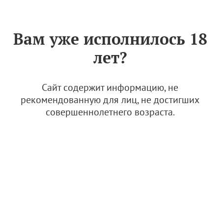
Знак «Вино России»
РУС
Вам уже исполнилось 18
Архив
лет?
На Wine Retail Week обсудили будущее
виноторговли
Сайт содержит информацию, не
рекомендованную для лиц, не достигших
3 июня 2025, 23:52
совершеннолетнего возраста.
Новости
Инвесторы направят более 110 млн рублей на
развитие виноделия Ставрополья
3 июня 2025, 18:05
Новости и медиа
Новости