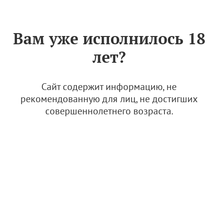
Знак «Вино России»
РУС
Вам уже исполнилось 18
Архив
лет?
В Старозолотовском прошел фестиваль
"Красностопъ Золотовский"
Сайт содержит информацию, не
рекомендованную для лиц, не достигших
17 октября 2025, 18:00
совершеннолетнего возраста.
Новости
Simple Wine News представил ежегодный
рейтинг лучших российских вин
17 октября 2025, 17:01
Кубок АВВР
Конкурс
Новости