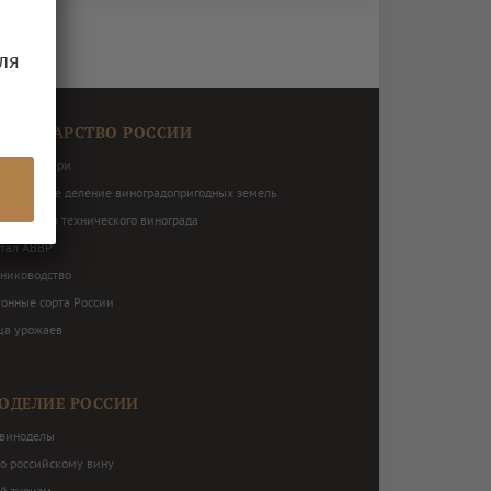
ля
ОГРАДАРСТВО РОССИИ
виноградари
ториальное деление виноградопригодных земель
нь сортов технического винограда
ртал АВВР
ниководство
тонные сорта России
ца урожаев
ОДЕЛИЕ РОССИИ
виноделы
по российскому вину
й туризм