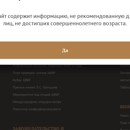
айт содержит информацию, не рекомендованную д
лиц, не достигших совершеннолетнего возраста.
ДЕЯТЕЛЬНОСТЬ АВВР
ВИН
Решения Общего собрания и Правления АВВР
Наши 
Да
Годовая бухгалтерская отчетность
Терри
Балансные декларации
Перече
Информация об исках, поданных АВВР в суды
Геопо
План проверок членов АВВР
Питом
Кубок АВВР
Автох
Премия имени Л.С. Голицына
Табли
Мероприятия под эгидой АВВР
Международное сотрудничество
ВИН
Политика конфиденциальности
Наши 
Гиды 
ЗАКОНОДАТЕЛЬСТВО И
Винны