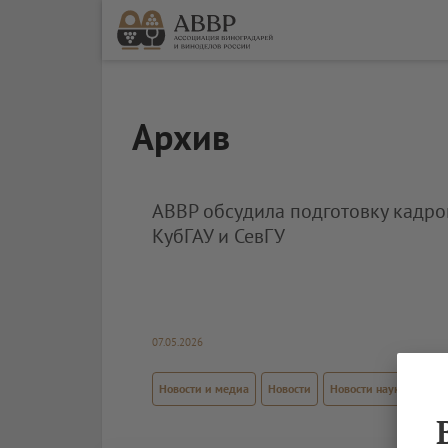
Архив
АВВР обсудила подготовку кадро
КубГАУ и СевГУ
07.05.2026
Новости и медиа
Новости
Новости науки