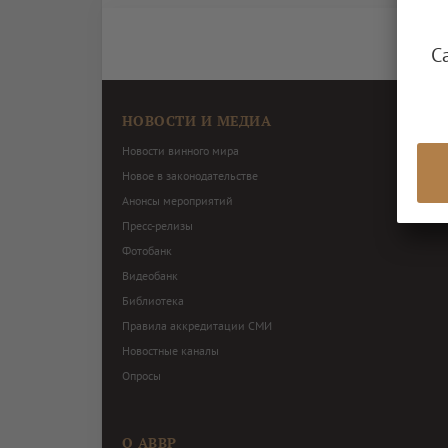
С
НОВОСТИ И МЕДИА
Новости винного мира
Новое в законодательстве
Анонсы мероприятий
Пресс-релизы
Фотобанк
Видеобанк
Библиотека
Правила аккредитации СМИ
Новостные каналы
Опросы
О АВВР