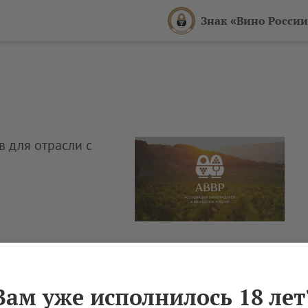
Знак «Вино России
в для отрасли с
Вам уже исполнилось 18 лет