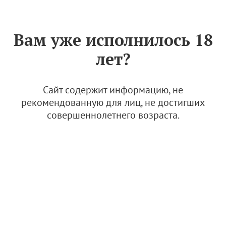
Знак «Вино России»
РУС
Вам уже исполнилось 18
Архив
лет?
Наука, образование и история отрасли:
представители КубГАУ посетили музей
российского виноделия им. Голицына в Винном
Сайт содержит информацию, не
городе "Белый мыс"
рекомендованную для лиц, не достигших
02.07.2026
совершеннолетнего возраста.
Новости
"Мильстрим": 90 лет истории таманского
виноделия
02.07.2026
Новости и медиа
Новости