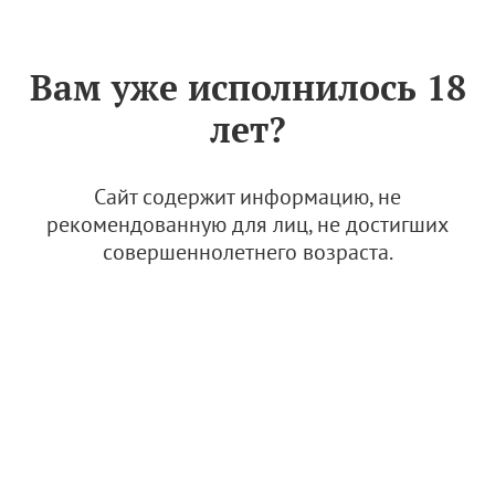
Знак «Вино России»
РУС
Вам уже исполнилось 18
Наука, образование и
лет?
история отрасли:
представители КубГАУ
посетили музей
Сайт содержит информацию, не
российского виноделия им.
рекомендованную для лиц, не достигших
совершеннолетнего возраста.
Голицына в Винном городе
"Белый мыс"
2 июля 2026