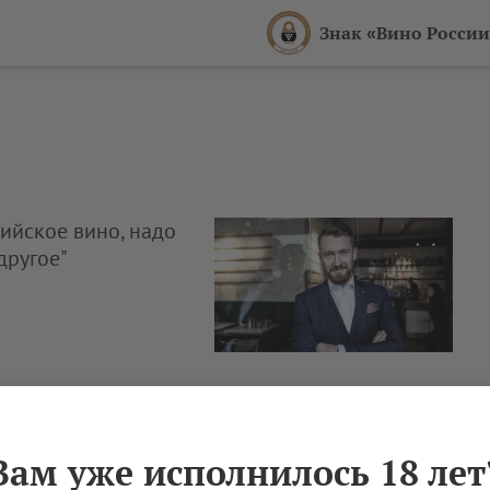
Знак «Вино России
сийское вино, надо
другое"
Вам уже исполнилось 18 лет