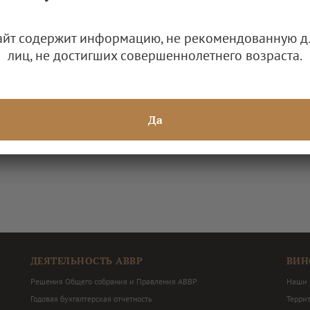
танет больше
айт содержит информацию, не рекомендованную д
лиц, не достигших совершеннолетнего возраста.
Да
ДЕЯТЕЛЬНОСТЬ АВВР
ВИН
Решения Общего собрания и Правления АВВР
Наши 
Годовая бухгалтерская отчетность
Терри