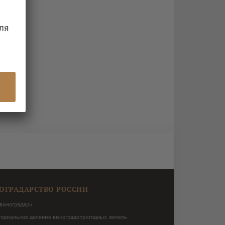
ля
ОГРАДАРСТВО РОССИИ
виноградари
ториальное деление виноградопригодных земель