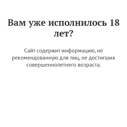
Знак «Вино России»
РУС
Вам уже исполнилось 18
Архив
лет?
Бар-ресторан "Утка в котелке"
Сайт содержит информацию, не
рекомендованную для лиц, не достигших
17 мая 2023, 18:15
совершеннолетнего возраста.
Казань
Казань
В Абрау-Дюрсо подвели итоги Первого Форума
винного туризма
17 мая 2023, 16:41
Новости и медиа
Новости