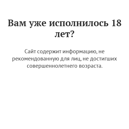
Знак «Вино России»
РУС
Вам уже исполнилось 18
Архив
лет?
В Абрау-Дюрсо прошел Первый конкурс
"Винная карта России"
Сайт содержит информацию, не
рекомендованную для лиц, не достигших
24 мая 2024, 17:12
совершеннолетнего возраста.
Новости
Вино-бар "Ледникъ" (Волгоград)
24 мая 2024, 16:22
Рестораны с российской винной картой
Волгоград. Астрахань