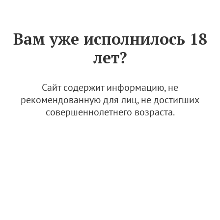
Знак «Вино России»
РУС
Вам уже исполнилось 18
Архив
лет?
"Кубань-Вино" и агрофирма "Южная" наградили
400 лучших сотрудников
Сайт содержит информацию, не
рекомендованную для лиц, не достигших
2 декабря 2025, 16:37
совершеннолетнего возраста.
Новости
АВВР – 4 года!
2 декабря 2025, 10:00
Новости