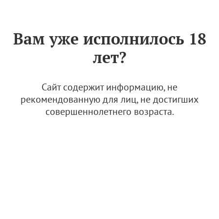
Знак «Вино России»
РУС
Вам уже исполнилось 18
"Кубань-Вино" и агрофирма
лет?
"Южная" наградили 400
лучших сотрудников
Сайт содержит информацию, не
2 декабря 2025
рекомендованную для лиц, не достигших
совершеннолетнего возраста.