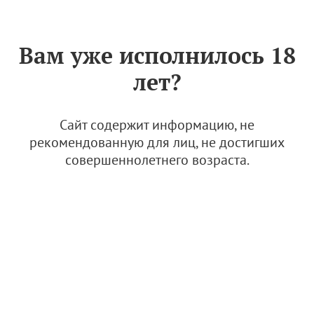
Знак «Вино России»
РУС
Вам уже исполнилось 18
АВВР – 4 года!
лет?
2 декабря 2025
Сайт содержит информацию, не
рекомендованную для лиц, не достигших
совершеннолетнего возраста.
© Изображение: АВВР
Ассоциации виноградарей и виноделов России