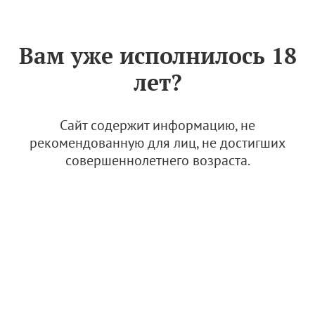
Знак «Вино России»
РУС
Вам уже исполнилось 18
Подведены итоги XXIV
лет?
Российского конкурса
сомелье
Сайт содержит информацию, не
31 марта 2025
рекомендованную для лиц, не достигших
совершеннолетнего возраста.