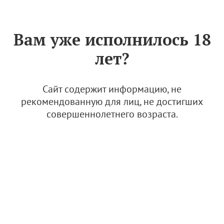
Знак «Вино России»
РУС
Вам уже исполнилось 18
Сhâteau de Talu (ООО "Шато
лет?
де Талю")
1 ноября 2022
Сайт содержит информацию, не
рекомендованную для лиц, не достигших
совершеннолетнего возраста.
© Фото: открытые источники