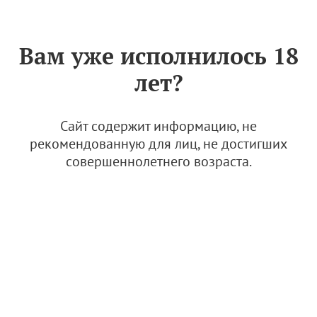
Знак «Вино России»
РУС
Вам уже исполнилось 18
Положение о виноградо-
лет?
винодельческом Совете
виноградо-винодельческого
района "Кубань. Таманский
Сайт содержит информацию, не
полуостров" АВВР
рекомендованную для лиц, не достигших
совершеннолетнего возраста.
29 июня 2023
Положение о ВВС ВВР "Кубань. Таман
ский полуостров"
2.01 Мб