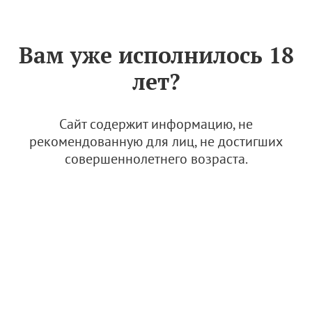
Знак «Вино России»
РУС
Вам уже исполнилось 18
Обращаете ли вы внимание
лет?
на органические вина?
3 октября 2022
Сайт содержит информацию, не
рекомендованную для лиц, не достигших
совершеннолетнего возраста.
© Фото: открытые источники