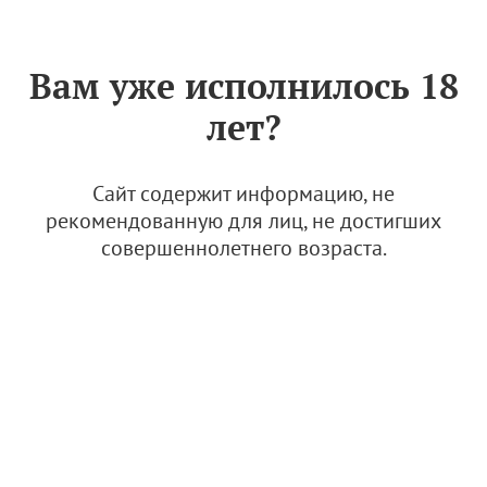
Знак «Вино России»
РУС
Вам уже исполнилось 18
Оранжевому вину –
лет?
оранжевый сезон
6 октября 2022
Сайт содержит информацию, не
рекомендованную для лиц, не достигших
совершеннолетнего возраста.
© Фото: открытые источники