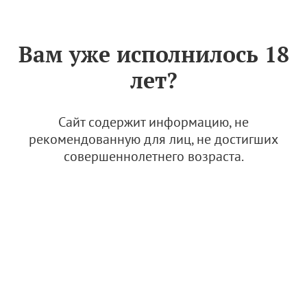
Знак «Вино России»
РУС
Вам уже исполнилось 18
Роскачество провело
лет?
исследование рынка по
объемам бутылок
российского вина
Сайт содержит информацию, не
рекомендованную для лиц, не достигших
10 октября 2022
совершеннолетнего возраста.