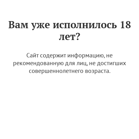
Знак «Вино России»
РУС
Вам уже исполнилось 18
Виноградники "Шумринка"
лет?
26 января 2023
Сайт содержит информацию, не
рекомендованную для лиц, не достигших
совершеннолетнего возраста.
© Фото: Оксана Кириллова
Винодельня "Шумринка" высадила первые