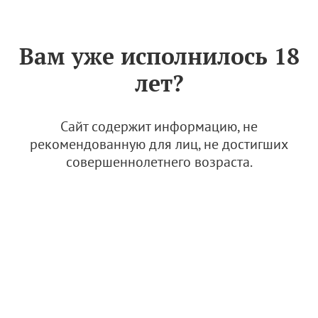
Знак «Вино России»
РУС
Вам уже исполнилось 18
Интервью с виноделом:
лет?
Михаил Николаев о
сегодняшнем дне Долины
Лефкадия и ближайшем
Сайт содержит информацию, не
будущем
рекомендованную для лиц, не достигших
совершеннолетнего возраста.
31 марта 2023